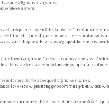
utilisés sont le 0,20 grammes et 0,25 grammes.
tilisé reste le 6 millimètres.
elles, ainsi que de porter des tenues militaires. La recherche d’une certaine réalité ne pe
 activité. L’airsoft est un jeu de rôle grandeur nature, qui met en scène deux équipes la
sse aussi, par de tels équipements. La création de groupes de toutes sortes est proscrite
les joueurs la connaissent, la majorité la respecte. Les joueurs sont sortis dès qu’une bil
 le libre arbitre est la règle et chacun se doit de la respecter pour que la partie se dérou
se au fil du temps, l’activité se développe et l’organisation en parallèle.
nsabilité civile, ce qui leur permet d’engager des démarches auprès des autorités ou des 
joueurs sont en conséquence, équipés de lunettes adaptées à ce genre d’activité. Le port