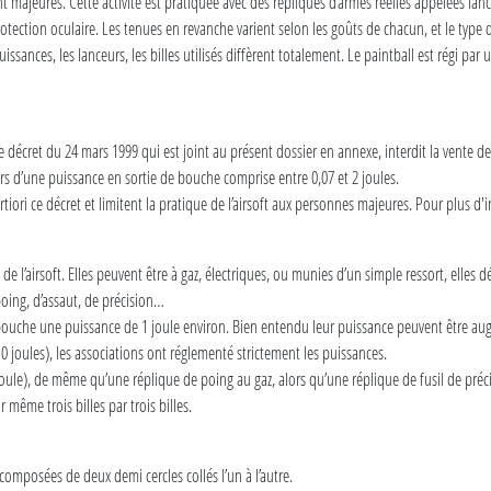
nt majeures. Cette activité est pratiquée avec des répliques d’armes réelles appelées lanc
ction oculaire. Les tenues en revanche varient selon les goûts de chacun, et le type de 
issances, les lanceurs, les billes utilisés diffèrent totalement. Le paintball est régi par
t. Le décret du 24 mars 1999 qui est joint au présent dossier en annexe, interdit la vent
rs d’une puissance en sortie de bouche comprise entre 0,07 et 2 joules.
tiori ce décret et limitent la pratique de l’airsoft aux personnes majeures. Pour plus d'i
 de l’airsoft. Elles peuvent être à gaz, électriques, ou munies d’un simple ressort, elle
poing, d’assaut, de précision…
 bouche une puissance de 1 joule environ. Bien entendu leur puissance peuvent être 
10 joules), les associations ont réglementé strictement les puissances.
ule), de même qu’une réplique de poing au gaz, alors qu’une réplique de fusil de précis
 même trois billes par trois billes.
 composées de deux demi cercles collés l’un à l’autre.