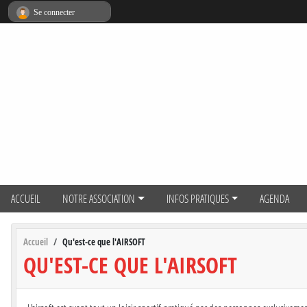
Panneau de gestion des cookies
Se connecter
ACCUEIL
NOTRE ASSOCIATION
INFOS PRATIQUES
AGENDA
Accueil
Qu'est-ce que l'AIRSOFT
QU'EST-CE QUE L'AIRSOFT