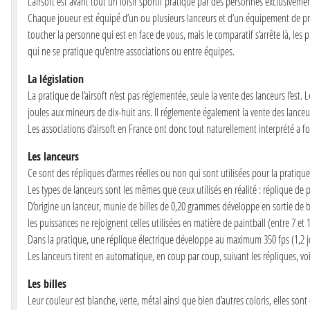
L’airsoft est avant tout un loisir sportif pratiqué par des personnes exclusiveme
Chaque joueur est équipé d’un ou plusieurs lanceurs et d’un équipement de prote
toucher la personne qui est en face de vous, mais le comparatif s’arrête là, les pu
qui ne se pratique qu’entre associations ou entre équipes.
La législation
La pratique de l’airsoft n’est pas réglementée, seule la vente des lanceurs l’es
joules aux mineurs de dix-huit ans. Il réglemente également la vente des lanceu
Les associations d’airsoft en France ont donc tout naturellement interprété a for
Les lanceurs
Ce sont des répliques d’armes réelles ou non qui sont utilisées pour la pratique
Les types de lanceurs sont les mêmes que ceux utilisés en réalité : réplique de 
D’origine un lanceur, munie de billes de 0,20 grammes développe en sortie de
les puissances ne rejoignent celles utilisées en matière de paintball (entre 7 et 
Dans la pratique, une réplique électrique développe au maximum 350 fps (1,2 jo
Les lanceurs tirent en automatique, en coup par coup, suivant les répliques, voir
Les billes
Leur couleur est blanche, verte, métal ainsi que bien d’autres coloris, elles sont