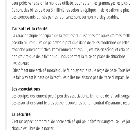
Leur poids varie selon la réplique utilisée, pour autant les grammages les plus 
Ce sont des billes de 6 ou 8 millimètres selon la réplique, mais le calibre le plus u
Les composants utilisés par les fabricants sont ou non bio-dégradables.
L’airsoft et la réalité
La caractéristique principale de l’airsoft est d’utiliser des répliques d’armes ré
pseudo milice qui va de pair avec la pratique dans de telles conditions de cette
revanche purement fictive. L’environnement est, lui, est mis en scène, et cela pa
rien d’autre que de la fiction, qui nous permet la mise en place de situations.
Les joueurs
L’airsoft est une activité morale ou le fair play est la seule règle de base. Tous 
Le fair play est la base de l’airsoft, les billes ne laissant pas de trace d’impact,
Les associations
Les équipes deviennent peu à peu des associations, le monde de l’airsoft s’organi
Les associations sont le plus souvent couvertes par un contrat d’assurance respo
La sécurité
C’est un aspect primordial de notre activité qui peut s’avérer dangereuse. Les 
chacun est libre de la porter.