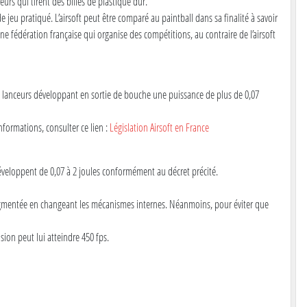
eurs qui tirent des billes de plastique dur.
jeu pratiqué. L’airsoft peut être comparé au paintball dans sa finalité à savoir
 une fédération française qui organise des compétitions, au contraire de l’airsoft
e de lanceurs développant en sortie de bouche une puissance de plus de 0,07
nformations, consulter ce lien :
Législation Airsoft en France
s développent de 0,07 à 2 joules conformément au décret précité.
augmentée en changeant les mécanismes internes. Néanmoins, pour éviter que
ion peut lui atteindre 450 fps.