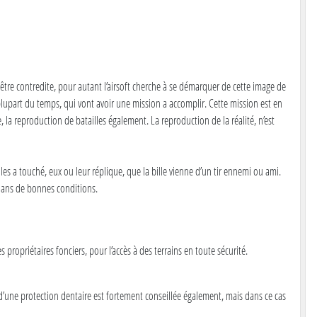
ut être contredite, pour autant l’airsoft cherche à se démarquer de cette image de
 plupart du temps, qui vont avoir une mission a accomplir. Cette mission est en
, la reproduction de batailles également. La reproduction de la réalité, n’est
le les a touché, eux ou leur réplique, que la bille vienne d’un tir ennemi ou ami.
le dans de bonnes conditions.
propriétaires fonciers, pour l’accès à des terrains en toute sécurité.
 d’une protection dentaire est fortement conseillée également, mais dans ce cas