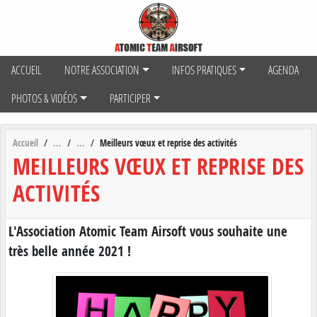
Panneau de gestion des cookies
ACCUEIL
NOTRE ASSOCIATION
INFOS PRATIQUES
AGENDA
PHOTOS & VIDÉOS
PARTICIPER
Accueil
Meilleurs vœux et reprise des activités
MEILLEURS VŒUX ET REPRISE DES
ACTIVITÉS
L'Association Atomic Team Airsoft vous souhaite une
très belle année 2021 !